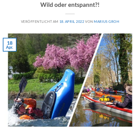
Wild oder entspannt?!
VERÖFFENTLICHT AM
18. APRIL 2022
VON
MARIUS GROH
18
Apr.