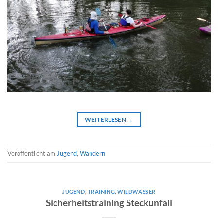
WEITERLESEN
→
Veröffentlicht am
Jugend
,
Wandern
JUGEND
,
TRAINING
,
WILDWASSER
Sicherheitstraining Steckunfall