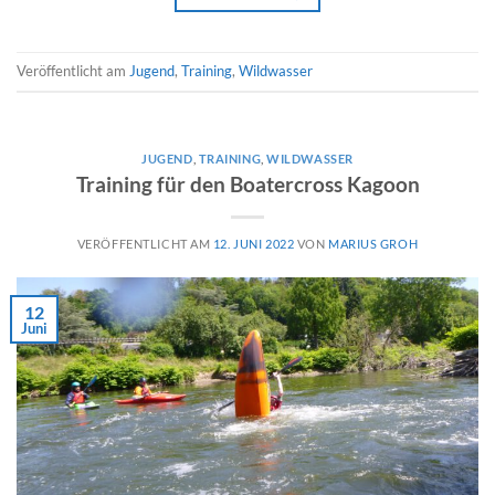
Veröffentlicht am
Jugend
,
Training
,
Wildwasser
JUGEND
,
TRAINING
,
WILDWASSER
Training für den Boatercross Kagoon
VERÖFFENTLICHT AM
12. JUNI 2022
VON
MARIUS GROH
12
Juni