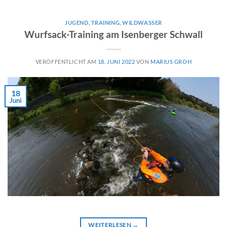
JUGEND
,
TRAINING
,
WILDWASSER
Wurfsack-Training am Isenberger Schwall
VERÖFFENTLICHT AM
18. JUNI 2022
VON
MARIUS GROH
18
Juni
WEITERLESEN
→