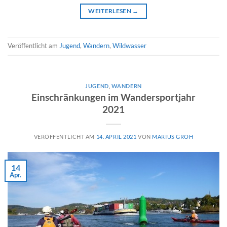
WEITERLESEN
→
Veröffentlicht am
Jugend
,
Wandern
,
Wildwasser
JUGEND
,
WANDERN
Einschränkungen im Wandersportjahr
2021
VERÖFFENTLICHT AM
14. APRIL 2021
VON
MARIUS GROH
14
Apr.