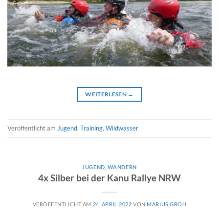
WEITERLESEN
→
Veröffentlicht am
Jugend
,
Training
,
Wildwasser
JUGEND
,
WANDERN
4x Silber bei der Kanu Rallye NRW
VERÖFFENTLICHT AM
24. APRIL 2022
VON
MARIUS GROH