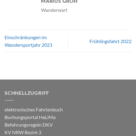
MARIUS GROH
Wanderwart
Einschränkungen im
Frühlingsfahrt 2022
Wandersportjahr 2021
SCHNELLZUGRIFF
elektronisches Fahrtenbuch
Buchungsportal HaLiMa
Befahrungsregeln DKV
KV NRW Bezirk 3