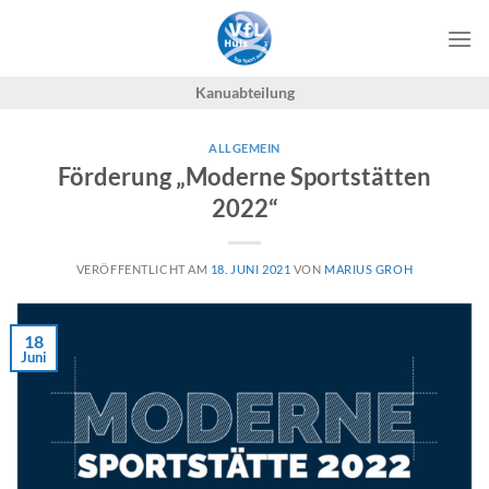
Zum
Inhalt
springen
Kanuabteilung
ALLGEMEIN
Förderung „Moderne Sportstätten
2022“
VERÖFFENTLICHT AM
18. JUNI 2021
VON
MARIUS GROH
18
Juni