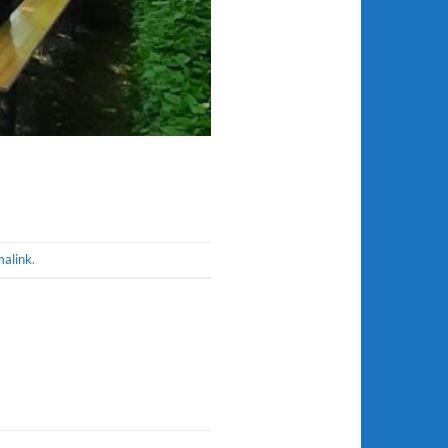
alink
.