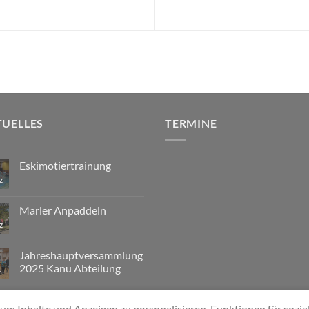
TUELLES
TERMINE
Eskimotiertrainung
z
Marler Anpaddeln
z
Jahreshauptversammlung
2025 Kanu Abteilung
.
m Inhalte und Anzeigen zu personalisieren, Funktionen für sozi